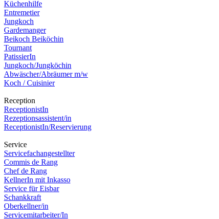
Küchenhilfe
Entremetier
Jungkoch
Gardemanger
Beikoch Beiköchin
Tournant
PatissierIn
Jungkoch/Jungköchin
Abwäscher/Abräumer m/w
Koch / Cuisinier
Reception
ReceptionistIn
Rezeptionsassistent/in
ReceptionistIn/Reservierung
Service
Servicefachangestellter
Commis de Rang
Chef de Rang
KellnerIn mit Inkasso
Service für Eisbar
Schankkraft
Oberkellner/in
Servicemitarbeiter/In