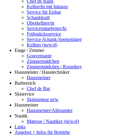
Chef de Rang
KellnerIn mit Inkasso
Service für Eisbar
Schankkraft
Oberkellner/in
Servicemitarbeiter/In
Frühstücksservice
Service-Schank-Speiseträger
Kellner (m/w/d)
Etage / Zimmer
Gouvernante
Zimmermädchen
Zimmermädchen / Roomboy
Hausmeister / Haustechniker
Hausmeister
Barbereich
Chef de Bar
Skiservice
Skimonteur m/w
Hausmeister
Hausmeister/Allrounder
Nautik
Matrose / Nautiker (m/w/d)
Links
Angebot + Infos für Betriebe