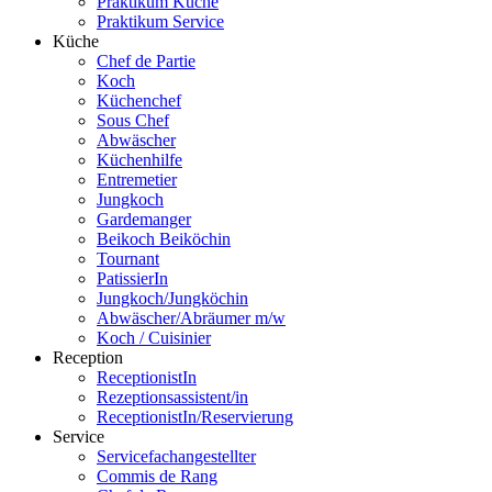
Praktikum Küche
Praktikum Service
Küche
Chef de Partie
Koch
Küchenchef
Sous Chef
Abwäscher
Küchenhilfe
Entremetier
Jungkoch
Gardemanger
Beikoch Beiköchin
Tournant
PatissierIn
Jungkoch/Jungköchin
Abwäscher/Abräumer m/w
Koch / Cuisinier
Reception
ReceptionistIn
Rezeptionsassistent/in
ReceptionistIn/Reservierung
Service
Servicefachangestellter
Commis de Rang