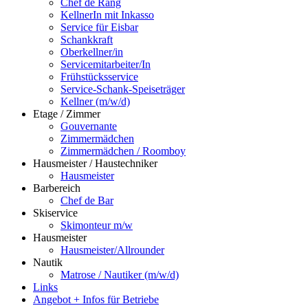
Chef de Rang
KellnerIn mit Inkasso
Service für Eisbar
Schankkraft
Oberkellner/in
Servicemitarbeiter/In
Frühstücksservice
Service-Schank-Speiseträger
Kellner (m/w/d)
Etage / Zimmer
Gouvernante
Zimmermädchen
Zimmermädchen / Roomboy
Hausmeister / Haustechniker
Hausmeister
Barbereich
Chef de Bar
Skiservice
Skimonteur m/w
Hausmeister
Hausmeister/Allrounder
Nautik
Matrose / Nautiker (m/w/d)
Links
Angebot + Infos für Betriebe