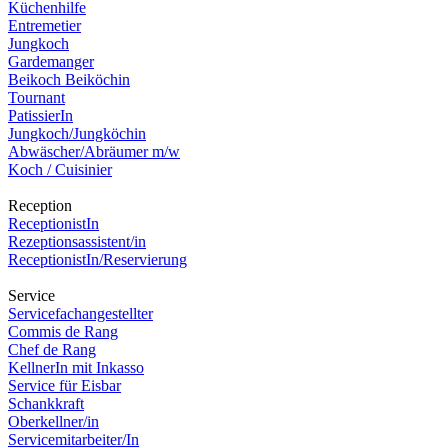
Küchenhilfe
Entremetier
Jungkoch
Gardemanger
Beikoch Beiköchin
Tournant
PatissierIn
Jungkoch/Jungköchin
Abwäscher/Abräumer m/w
Koch / Cuisinier
Reception
ReceptionistIn
Rezeptionsassistent/in
ReceptionistIn/Reservierung
Service
Servicefachangestellter
Commis de Rang
Chef de Rang
KellnerIn mit Inkasso
Service für Eisbar
Schankkraft
Oberkellner/in
Servicemitarbeiter/In