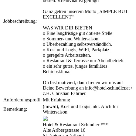
besten. Kreativität ist gefragt!
Ganz getreu unserem Motto „SIMPLE BUT
EXCELLENT“
Jobbeschreibung:
WAS WIR DIR BIETEN
o Eine langfristige gut dotierte Stelle
o Sommer- und Wintersaison
o Überbezahlung selbstverständlich.
o Kost und Logis, WIFI, Parkplatz.
o geregelte Arbeitszeiten.
o Restaurant & Terrasse nur Abendbetrieb.
o ein sehr gutes, junges familiäres
Betriebsklima.
Du bist motiviert, dann freuen wir uns auf
Deine Bewerbung an info@hotel-schindler.at /
z.H. Christian Fahrner.
Anforderungsprofil:
Mit Erfahrung
(m/w/d), Kost und Logis inkl. Auch für
Bemerkung:
Wintersaison
Hotel & Restaurant Schindler ***
Alte Arlbergstrasse 16
St. Anton am Arlberg