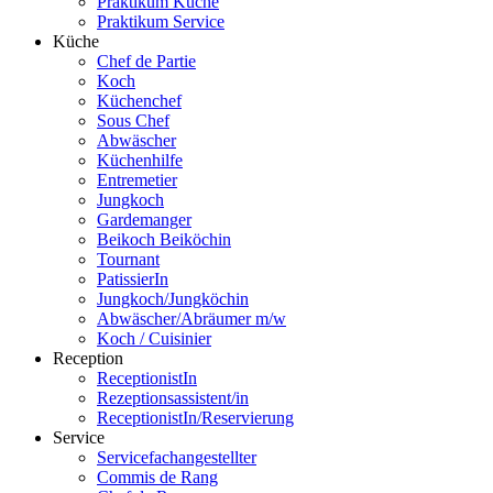
Praktikum Küche
Praktikum Service
Küche
Chef de Partie
Koch
Küchenchef
Sous Chef
Abwäscher
Küchenhilfe
Entremetier
Jungkoch
Gardemanger
Beikoch Beiköchin
Tournant
PatissierIn
Jungkoch/Jungköchin
Abwäscher/Abräumer m/w
Koch / Cuisinier
Reception
ReceptionistIn
Rezeptionsassistent/in
ReceptionistIn/Reservierung
Service
Servicefachangestellter
Commis de Rang