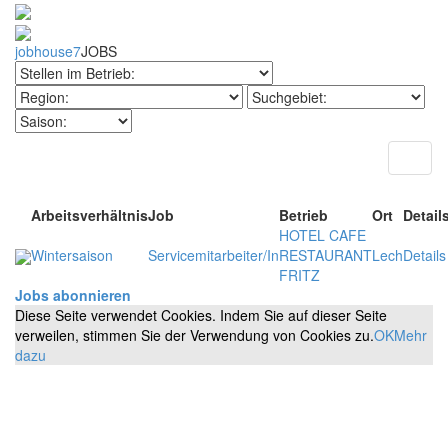
jobhouse7
JOBS
Toggl
naviga
Arbeitsverhältnis
Job
Betrieb
Ort
Detail
HOTEL CAFE
Wintersaison
Servicemitarbeiter/In
RESTAURANT
Lech
Details
FRITZ
Jobs abonnieren
Diese Seite verwendet Cookies. Indem Sie auf dieser Seite
verweilen, stimmen Sie der Verwendung von Cookies zu.
OK
Mehr
dazu