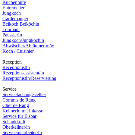
Küchenhilfe
Entremetier
Jungkoch
Gardemanger
Beikoch Beiköchin
Tournant
PatissierIn
Jungkoch/Jungköchin
Abwäscher/Abräumer m/w
Koch / Cuisinier
Reception
ReceptionistIn
Rezeptionsassistent/in
ReceptionistIn/Reservierung
Service
Servicefachangestellter
Commis de Rang
Chef de Rang
KellnerIn mit Inkasso
Service für Eisbar
Schankkraft
Oberkellner/in
Servicemitarbeiter/In