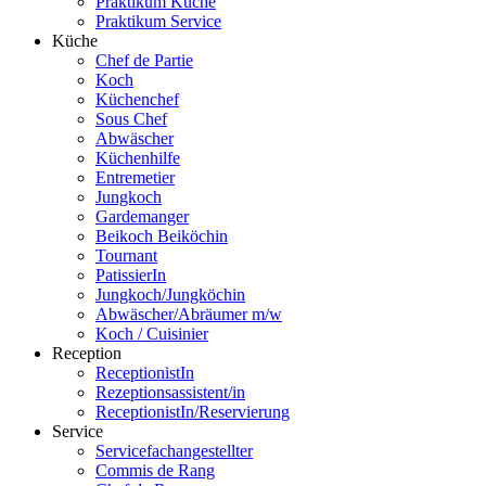
Praktikum Küche
Praktikum Service
Küche
Chef de Partie
Koch
Küchenchef
Sous Chef
Abwäscher
Küchenhilfe
Entremetier
Jungkoch
Gardemanger
Beikoch Beiköchin
Tournant
PatissierIn
Jungkoch/Jungköchin
Abwäscher/Abräumer m/w
Koch / Cuisinier
Reception
ReceptionistIn
Rezeptionsassistent/in
ReceptionistIn/Reservierung
Service
Servicefachangestellter
Commis de Rang