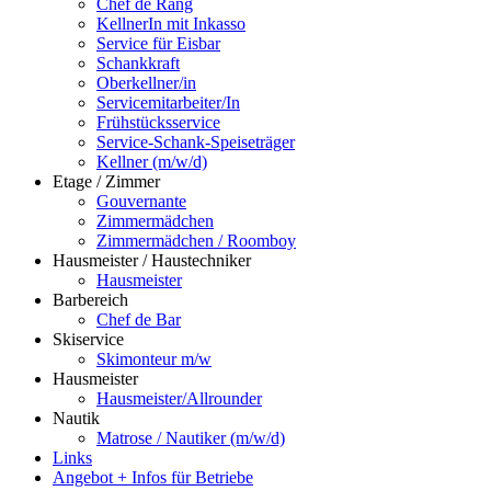
Chef de Rang
KellnerIn mit Inkasso
Service für Eisbar
Schankkraft
Oberkellner/in
Servicemitarbeiter/In
Frühstücksservice
Service-Schank-Speiseträger
Kellner (m/w/d)
Etage / Zimmer
Gouvernante
Zimmermädchen
Zimmermädchen / Roomboy
Hausmeister / Haustechniker
Hausmeister
Barbereich
Chef de Bar
Skiservice
Skimonteur m/w
Hausmeister
Hausmeister/Allrounder
Nautik
Matrose / Nautiker (m/w/d)
Links
Angebot + Infos für Betriebe