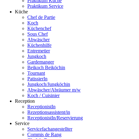
Praktikum Küche
Praktikum Service
Küche
Chef de Partie
Koch
Küchenchef
Sous Chef
Abwäscher
Küchenhilfe
Entremetier
Jungkoch
Gardemanger
Beikoch Beiköchin
Tournant
PatissierIn
Jungkoch/Jungköchin
Abwäscher/Abräumer m/w
Koch / Cuisinier
Reception
ReceptionistIn
Rezeptionsassistent/in
ReceptionistIn/Reservierung
Service
Servicefachangestellter
Commis de Rang