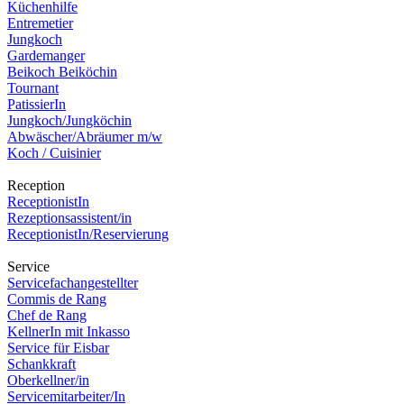
Küchenhilfe
Entremetier
Jungkoch
Gardemanger
Beikoch Beiköchin
Tournant
PatissierIn
Jungkoch/Jungköchin
Abwäscher/Abräumer m/w
Koch / Cuisinier
Reception
ReceptionistIn
Rezeptionsassistent/in
ReceptionistIn/Reservierung
Service
Servicefachangestellter
Commis de Rang
Chef de Rang
KellnerIn mit Inkasso
Service für Eisbar
Schankkraft
Oberkellner/in
Servicemitarbeiter/In