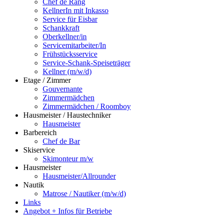
Chef de Rang
KellnerIn mit Inkasso
Service für Eisbar
Schankkraft
Oberkellner/in
Servicemitarbeiter/In
Frühstücksservice
Service-Schank-Speiseträger
Kellner (m/w/d)
Etage / Zimmer
Gouvernante
Zimmermädchen
Zimmermädchen / Roomboy
Hausmeister / Haustechniker
Hausmeister
Barbereich
Chef de Bar
Skiservice
Skimonteur m/w
Hausmeister
Hausmeister/Allrounder
Nautik
Matrose / Nautiker (m/w/d)
Links
Angebot + Infos für Betriebe