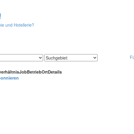
!
ie und Hotellerie?
F
verhältnis
Job
Betrieb
Ort
Details
bonnieren