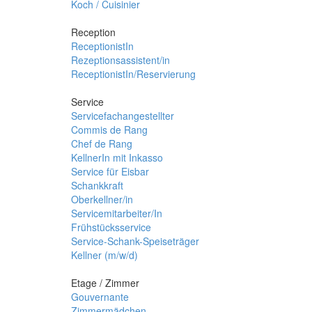
Koch / Cuisinier
Reception
ReceptionistIn
Rezeptionsassistent/in
ReceptionistIn/Reservierung
Service
Servicefachangestellter
Commis de Rang
Chef de Rang
KellnerIn mit Inkasso
Service für Eisbar
Schankkraft
Oberkellner/in
Servicemitarbeiter/In
Frühstücksservice
Service-Schank-Speiseträger
Kellner (m/w/d)
Etage / Zimmer
Gouvernante
Zimmermädchen